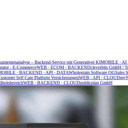
umentenanalyse – Backend-Service mit Generativer KI
MOBILE · AI
urator - E-Commerce
WEB · ECOM · BACKEND
cleverbits GmbH | T
MOBILE · BACKEND · API · DATA
Wholegrain Software OG
Sales 
ustomer Self Care Platform Versicherungen
WEB · API · CLOUD
my
heitsbereich
WEB · BACKEND · CLOUD
publicplan GmbH