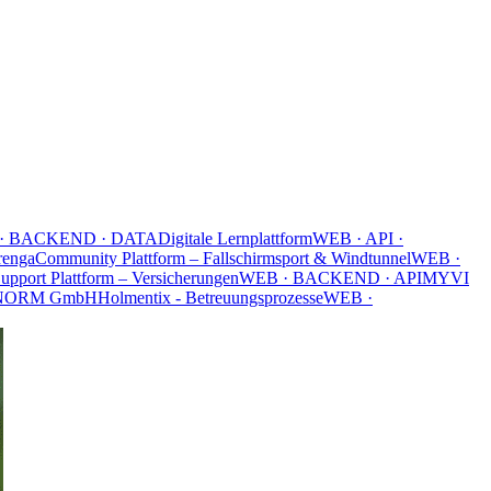
 · BACKEND · DATA
Digitale Lernplattform
WEB · API ·
renga
Community Plattform – Fallschirmsport & Windtunnel
WEB ·
Support Plattform – Versicherungen
WEB · BACKEND · API
MYVI
NORM GmbH
Holmentix - Betreuungsprozesse
WEB ·