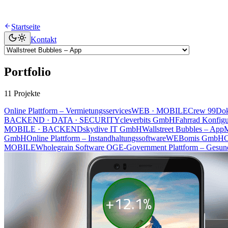
Startseite
Kontakt
Portfolio
11 Projekte
Online Plattform – Vermietungsservices
WEB · MOBILE
Crew 99
Dok
BACKEND · DATA · SECURITY
cleverbits GmbH
Fahrrad Konfig
MOBILE · BACKEND
skydive IT GmbH
Wallstreet Bubbles – App
GmbH
Online Plattform – Instandhaltungssoftware
WEB
omis GmbH
C
MOBILE
Wholegrain Software OG
E-Government Plattform – Gesund