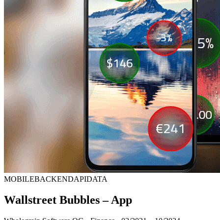
MOBILE
BACKEND
API
DATA
Wallstreet Bubbles – App