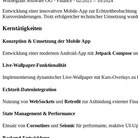
Wholegrain Software OG · Finance · 02/2021 – 10/2024
Entwicklung einer innovativen Mobile-App zur Echtzeitbeobachtung
Kursveränderungen. Trotz erfolgreicher technischer Umsetzung wurde
Kerntätigkeiten
Konzeption & Umsetzung der Mobile App
Entwicklung einer modernen Android-App mit
Jetpack Compose
u
Live-Wallpaper-Funktionalität
Implementierung dynamischer Live-Wallpaper mit Kurs-Overlays zu
Echtzeit-Datenintegration
Nutzung von
WebSockets
und
Retrofit
zur Anbindung externer Fina
State Management & Performance
Einsatz von
Coroutines
und
Seismic
für performante, reaktive UI-Up
Backend-Entwicklung