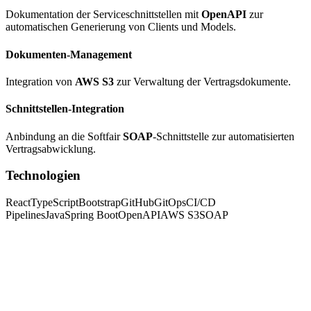
Dokumentation der Serviceschnittstellen mit
OpenAPI
zur
automatischen Generierung von Clients und Models.
Dokumenten-Management
Integration von
AWS S3
zur Verwaltung der Vertragsdokumente.
Schnittstellen-Integration
Anbindung an die Softfair
SOAP
-Schnittstelle zur automatisierten
Vertragsabwicklung.
Technologien
React
TypeScript
Bootstrap
GitHub
GitOps
CI/CD
Pipelines
Java
Spring Boot
OpenAPI
AWS S3
SOAP