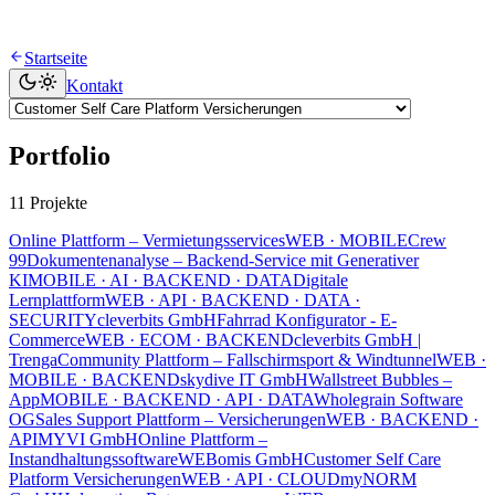
Startseite
Kontakt
Portfolio
11 Projekte
Online Plattform – Vermietungsservices
WEB · MOBILE
Crew
99
Dokumentenanalyse – Backend-Service mit Generativer
KI
MOBILE · AI · BACKEND · DATA
Digitale
Lernplattform
WEB · API · BACKEND · DATA ·
SECURITY
cleverbits GmbH
Fahrrad Konfigurator - E-
Commerce
WEB · ECOM · BACKEND
cleverbits GmbH |
Trenga
Community Plattform – Fallschirmsport & Windtunnel
WEB ·
MOBILE · BACKEND
skydive IT GmbH
Wallstreet Bubbles –
App
MOBILE · BACKEND · API · DATA
Wholegrain Software
OG
Sales Support Plattform – Versicherungen
WEB · BACKEND ·
API
MYVI GmbH
Online Plattform –
Instandhaltungssoftware
WEB
omis GmbH
Customer Self Care
Platform Versicherungen
WEB · API · CLOUD
myNORM