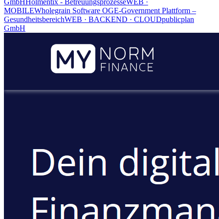
GmbH
Holmentix - Betreuungsprozesse
WEB ·
MOBILE
Wholegrain Software OG
E-Government Plattform –
Gesundheitsbereich
WEB · BACKEND · CLOUD
publicplan
GmbH