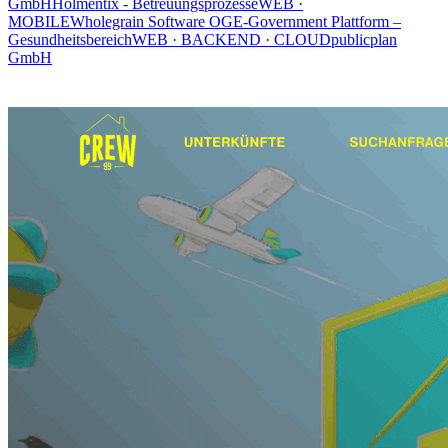
GmbH
Holmentix - Betreuungsprozesse
WEB ·
MOBILE
Wholegrain Software OG
E-Government Plattform –
Gesundheitsbereich
WEB · BACKEND · CLOUD
publicplan
GmbH