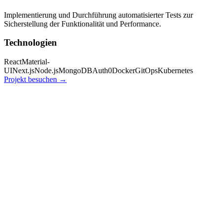
Implementierung und Durchführung automatisierter Tests zur
Sicherstellung der Funktionalität und Performance.
Technologien
React
Material-
UI
Next.js
Node.js
MongoDB
Auth0
Docker
GitOps
Kubernetes
Projekt besuchen
→