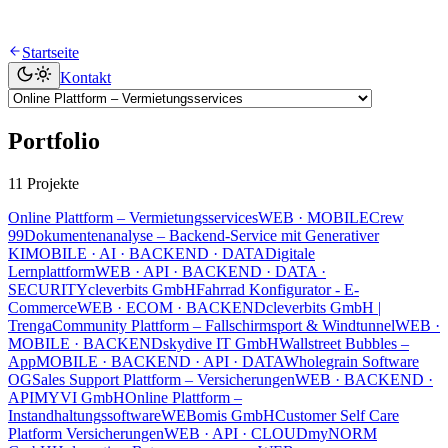
Startseite
Kontakt
Portfolio
11 Projekte
Online Plattform – Vermietungsservices
WEB · MOBILE
Crew
99
Dokumentenanalyse – Backend-Service mit Generativer
KI
MOBILE · AI · BACKEND · DATA
Digitale
Lernplattform
WEB · API · BACKEND · DATA ·
SECURITY
cleverbits GmbH
Fahrrad Konfigurator - E-
Commerce
WEB · ECOM · BACKEND
cleverbits GmbH |
Trenga
Community Plattform – Fallschirmsport & Windtunnel
WEB ·
MOBILE · BACKEND
skydive IT GmbH
Wallstreet Bubbles –
App
MOBILE · BACKEND · API · DATA
Wholegrain Software
OG
Sales Support Plattform – Versicherungen
WEB · BACKEND ·
API
MYVI GmbH
Online Plattform –
Instandhaltungssoftware
WEB
omis GmbH
Customer Self Care
Platform Versicherungen
WEB · API · CLOUD
myNORM